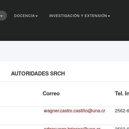
DOCENCIA
INVESTIGACIÓN Y EXTENSIÓN
ES SRCH
Correo
Tel. I
wagner.castro.castillo@una.cr
2562-6
edgar.vega.briceno@una.cr
2562-6