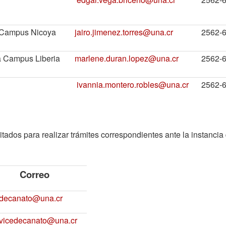
 Campus Nicoya
jairo.jimenez.torres@una.cr
2562-
a Campus Liberia
marlene.duran.lopez@una.cr
2562-
i
vannia.montero.robles@una.cr
2562-6
itados para realizar trámites correspondientes ante la instancia
Correo
.decanato@una.cr
.vicedecanato@una.cr