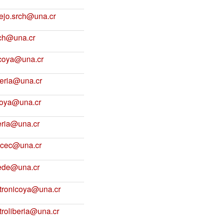
ejo.srch@una.cr
ch@una.cr
coya@una.cr
beria@una.cr
coya@una.cr
beria@una.cr
ocec@una.cr
de@una.cr
stronicoya@una.cr
troliberia@una.cr